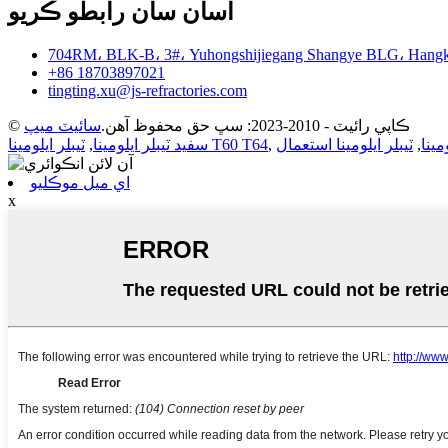
اسان سان رابطو ڪريو
704RM، BLK-B، 3#، Yuhongshijiegang Shangye BLG، Hangk
+86 18703897021
tingting.xu@js-refractories.com
© ڪاپي رائيٽ - 2010-2023: سڀ حق محفوظ آهن.
سائيٽ ميپ
مينا
,
ٽيبلر ايلومينا استعمال
,
ٽيبلر ايلومينا T60 T64
سفيد ٽيبلر ايلومينا
,
اي ميل موڪليو
x