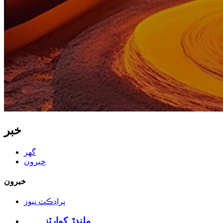
خبر
گهر
خبرون
خبرون
پراڊڪٽ نيوز
ملندڙ کوارٽز