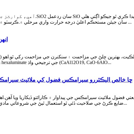
کوارٽز ٻين SiO2 تبديلين ۾ تبديل ڪندو cristobalite سان جيئن مستحڪم اعليٰ درجه حرارت واري مرحلي ۾.ڪرسٽو ۾ تبديلي ...
انه
کان وڌيڪ عام اعلي درجه حرارت سيرامڪ آهي.calcium hexaluminate جي ترجيحي واڌ (CaAl12O19, CaO·6AlO...
ڇا خالص اليڪٽررو سيرامڪس فضول کي ملائيٽ سيرامڪ
ضول ملائيٽ سيرامڪس جي پيداوار ۾ ڪارائتو ڏيکاريا ويا آهن.اهي صنعتي فضول ڪجهه دھاتي 
ضايع ڪرڻ جي صلاحيت ڏئي ٿو استعمال ٿيڻ جي شروعاتي مادي ذريعن جي طور تي ملائيٽ سيرامڪس جي تياري لاءِ.پ...