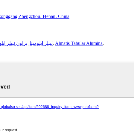
onggang Zhengzhou، Henan، China
,
Almatis Tabular Alumina
,
ٽيبلر ايلومينا
,
براون ٽيبلر ايلو