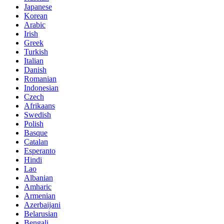
Japanese
Korean
Arabic
Irish
Greek
Turkish
Italian
Danish
Romanian
Indonesian
Czech
Afrikaans
Swedish
Polish
Basque
Catalan
Esperanto
Hindi
Lao
Albanian
Amharic
Armenian
Azerbaijani
Belarusian
Bengali