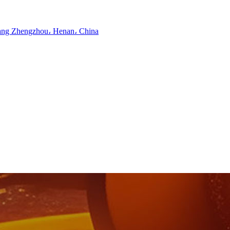
ng Zhengzhou، Henan، China