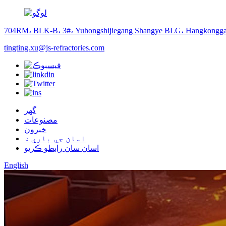
704RM، BLK-B، 3#، Yuhongshijiegang Shangye BLG، Hangkongga
tingting.xu@js-refractories.com
گهر
مصنوعات
خبرون
اسان جي باري ۾
اسان سان رابطو ڪريو
English