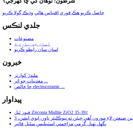
شرطون: توهان کي ڇا گهرجي؟
حاصل ڪريو هڪ فوري اقتباس هاڻي
وڌيڪ ڳولا ڪريو
جلدي لنڪس
مصنوعات
اسان جي باري ۾
اسان سان رابطو ڪريو
خبرون
ملندڙ کوارٽز
معدنيات جو اثر ...
ڇا خالص electroceramic ...
پيداوار
فيوز ٿيل Zirconia Mullite ZrO2 35-39٪
پگھل ٺهيل گرمي مزاحمتي اسٽينلیس سٹیل فائبر