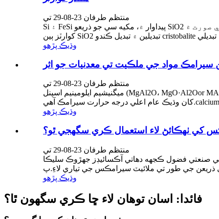
منتظم طرفان 23-08-29 تي
Si ۽ FeSi پيداوار ۾، مکيه سي جو ذريعو SiO2 آهي، کوارٽز جي صورت ۾.SiO2 سان ردعمل SiO گيس پيدا ڪري ٿو جيڪو اڳتي هلي SiC سان Si سان رد عمل ڪري ٿو.گرم ڪرڻ دوران،
وڌيڪ پڙهو
ن سيرامڪ مواد جي ملڪيت تي معدنيات جو اثر
منتظم طرفان 23-08-29 تي
ميگنيشيم ايلومينيم اسپنل (MgAl2O، MgO·Al2Oor MA) اعليٰ تيز گرمي پد جي مشيني ملڪيت، بهترين ڇلڻ جي مزاحمت ۽ سنکنرن جي مزاحمت رکي ٿو.اهو Al2O-MgO سسٽم ۾ سڀ
وڌيڪ پڙهو
س کي ٺهڪائڻ لاء استعمال ڪري سگهجي ٿو؟
منتظم طرفان 23-08-29 تي
آڪسائيڊز جهڙوڪ سليڪا (SiO2) ۽ ايلومينا (Al2O3) سان مالا مال آهن.هي
وڌيڪ پڙهو
فائدا: اسان توهان لاء ڇا ڪري سگهون ٿا؟