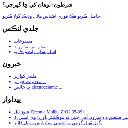
شرطون: توهان کي ڇا گهرجي؟
حاصل ڪريو هڪ فوري اقتباس هاڻي
وڌيڪ ڳولا ڪريو
جلدي لنڪس
مصنوعات
اسان جي باري ۾
اسان سان رابطو ڪريو
خبرون
ملندڙ کوارٽز
معدنيات جو اثر ...
ڇا خالص electroceramic ...
پيداوار
فيوز ٿيل Zirconia Mullite ZrO2 35-39٪
پگھل ٺهيل گرمي مزاحمتي اسٽينلیس سٹیل فائبر