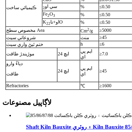
سي او
%
≤0.50
ڪيميائي ساخت
2
Fe
O
%
≤0.50
2
3
O
او+نا
K
%
≤0.50
2
2
2
≥5000
مخصوص سطح Aea
Cm
/g
≥45
منٽ
شروعاتي سيٽ
h
≤6
ختم ٿيڻ واري سيٽ
ايم پي
≥7.0
24 ايڇ
موڙيندڙ طاقت
اي
دٻاءُ وارو
ايم پي
≥45
24 ايڇ
اي
طاقت
Refractories
≥1600
℃
لاڳاپيل مصنوعات
Shaft Kiln ۽ روٽري Kiln Bauxite 85/8...