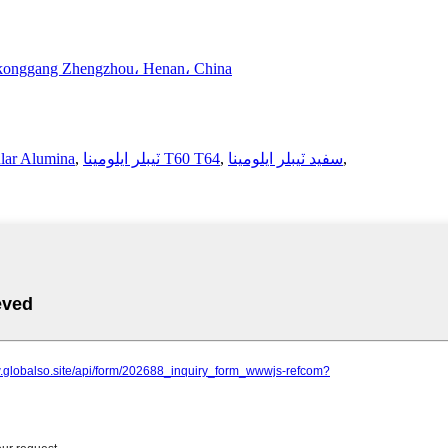
onggang Zhengzhou، Henan، China
,
سفيد ٽيبلر ايلومينا
,
ٽيبلر ايلومينا T60 T64
,
lar Alumina