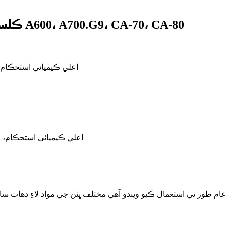
ڪلسيم ايلومينيٽ سيمينٽ، هاء ايلومينيٽ سيمينٽ A600، A700.G9، CA-70، CA-80
لوئر porosity، اعلي ڪيميا
لوئر porosity، اعلي ڪيميائ