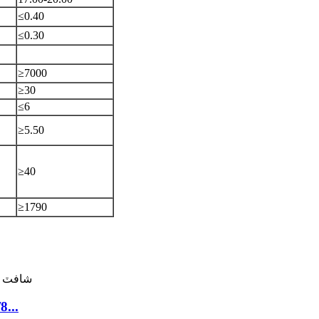
≤0.40
≤0.30
≥7000
≥30
≤6
≥5.50
≥40
≥1790
 Bauxite