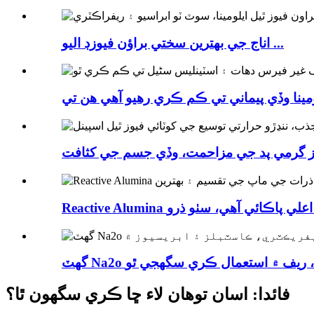
اناج جي بھترين سختي براؤن فيوزڊ اليو ...
 ...
فائدا: اسان توهان لاء ڇا ڪري سگهون ٿا؟