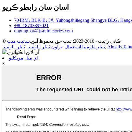
اسان سان رابطو ڪريو
704RM، BLK-B، 3#، Yuhongshijiegang Shangye BLG، Hangk
+86 18703897021
tingting.xu@js-refractories.com
© ڪاپي رائيٽ - 2010-2023: سڀ حق محفوظ آهن.
سائيٽ ميپ
Almatis Tabu
,
ٽيبلر ايلومينا استعمال
,
براون ٽيبلر ايلومينا
,
ٽيبلر ايلومينا
اي ميل موڪليو
x