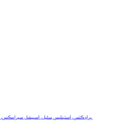
بليڪ فيوز ٿيل ايلومينا، ڪيترن ئي نئين صنعتن لاءِ موزون آهي جيئن ته نيوڪليئر پاور، ايوي ايشن، 3c پراڊڪٽس، اسٽينلیس سٹیل، اسپيشل سيرامڪس، جديد لباس مزاحمتي مواد، وغيره.