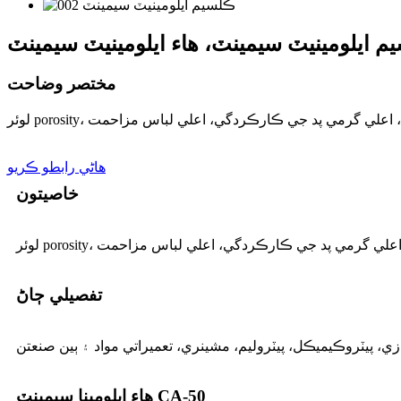
مختصر وضاحت
ئي استحڪام، اعلي گرمي پد جي ڪارڪردگي، اعلي لباس مزاحمت
ھاڻي رابطو ڪريو
خاصيتون
ي استحڪام، اعلي گرمي پد جي ڪارڪردگي، اعلي لباس مزاحمت
تفصيلي ڄاڻ
هاء ايلومينا سيمينٽ CA-50