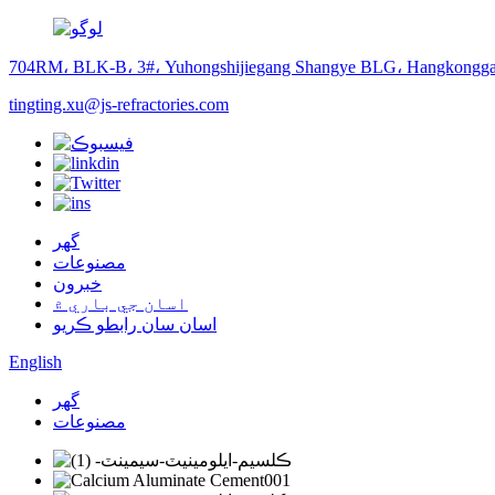
704RM، BLK-B، 3#، Yuhongshijiegang Shangye BLG، Hangkongga
tingting.xu@js-refractories.com
گهر
مصنوعات
خبرون
اسان جي باري ۾
اسان سان رابطو ڪريو
English
گهر
مصنوعات