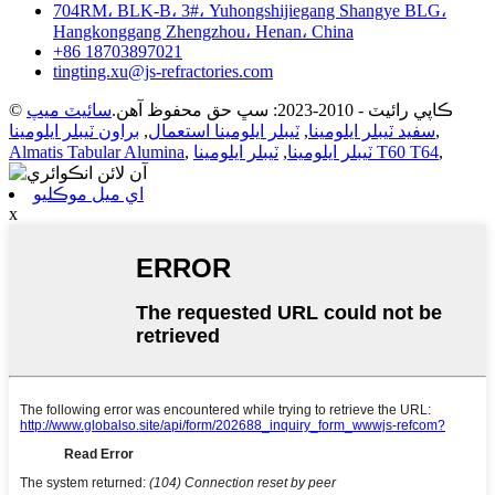
704RM، BLK-B، 3#، Yuhongshijiegang Shangye BLG،
Hangkonggang Zhengzhou، Henan، China
+86 18703897021
tingting.xu@js-refractories.com
© ڪاپي رائيٽ - 2010-2023: سڀ حق محفوظ آهن.
سائيٽ ميپ
,
سفيد ٽيبلر ايلومينا
,
ٽيبلر ايلومينا استعمال
,
براون ٽيبلر ايلومينا
,
ٽيبلر ايلومينا T60 T64
ٽيبلر ايلومينا
,
,
Almatis Tabular Alumina
اي ميل موڪليو
x