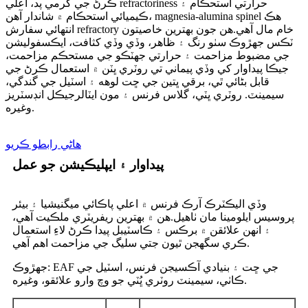
ڪرڻ جي گرمي پد، اعلي refractoriness حرارتي استحڪام ۽
ڪيميائي استحڪام ۾ شاندار آهن، magnesia-alumina spinel هڪ
انتهائي سفارش refractory خام مال آهي.هن جون بهترين خاصيتون
ٽڪس جهڙوڪ سٺو رنگ ۽ ظاهر، وڏي وڏي کثافت، ايڪسفوليشن
جي مضبوط مزاحمت ۽ حرارتي جھٽڪو جي مستحڪم مزاحمت،
جيڪا پيداوار کي وڏي پيماني تي روٽري ڀٽن ۾ استعمال ڪرڻ جي
قابل بڻائي ٿي، برقي ڀتين جي ڇت لوهه ۽ اسٽيل جي گندگي،
سيمينٽ. روٽري ڀٽي، گلاس فرنس ۽ مون ايٽالرجيڪل انڊسٽريز
وغيره.
ھاڻي رابطو ڪريو
پيداوار ۽ ايپليڪيشن جو عمل
وڏي اليڪٽرڪ آرڪ فرنس ۾ اعلي پاڪائي ميگنيشيا ۽ بيئر
پروسيس ايلومينا مان ٺاهيل.ھن ۾ بھترين ريفريٽري ملڪيت آھي،
۽ انھن علائقن ۾ برڪس ۽ ڪاسٽيبل پيدا ڪرڻ لاءِ استعمال
ڪري سگھجن ٿيون جتي سليگ جي مزاحمت اھم آھي.
جهڙوڪ: EAF جي ڇت ۽ بنيادي آڪسيجن فرنس، اسٽيل جي
ڪاٺي، سيمينٽ روٽري ڀُٽي جو وچ وارو علائقو، وغيره.