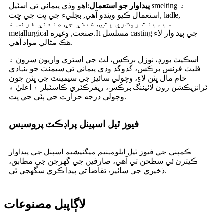
پيداوار جو استعمال:
اهو وڏي پيماني تي اسٽيل smelting ۾
استعمال ڪيو ويندو آهي, بجليء جي ڀت جي ڇت, ladle,
سيمينٽ روٽري ڀٽي, شيشي جي صنعتي فرنس ۽
metallurgical صنعت, وغيره.It مسلسل casting جي پيداوار لاء
هڪ مثالي مواد آهي.
اسڪيٽ بورڊ، نوزل ​​برڪس، لٺ جي استري واريون سرون ۽
فليٽ فرنس برڪس، گڏوگڏ وڏي پيماني تي سيمنٽ جو بنيادي
خام مال ڀٽن لاءِ، وچولي سائيز جي سيمينٽ جي ڀٽن جون
ٽرانزيڪشن زون لائيننگ برڪس، ريفرڪٽري ڪاسٽبلز ۽ اعليٰ ۽
وچولي درجه حرارت جي ڀٽي جي ڀت.
فيوز ٿيل اسپينل پراڊڪٽ پروسيس
ڪمپني جي فيوز ٿيل ايلومينيم ميگنيشيم اسپنل جي پيداوار
ڪيترن ئي سطحن تي آهي، صارفين جي گهرجن جي مطابق،
ذخيري جي سائيز، تقاضا تي پيدا ڪري سگهجي ٿي.
لاڳاپيل مصنوعات