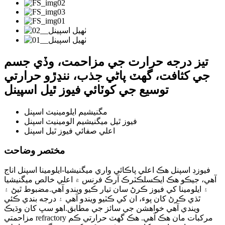
تيز درجه حرارت جي مزاحمت، وڏي جسم
جي کثافت، گھٽ پاڻي جذب، ننڍڙو حرارتي
توسيع جي کوٽائي فيوز ٿيل اسپينل
مگنيشيم ايلومينيٽ اسپنل
فيوز ٿيل ميگنيشيم الومينيٽ اسپنل
اعلي صفائي فيوز ٿيل اسپنل
مختصر وضاحت
فيوزڊ اسپنل هڪ اعلي پاڪائي واري ميگنيشيا-ايلومينا اسپنل اناج
آهي، جيڪو هڪ ايڪسلڪٽرڪ آرڪ فرنس ۾ اعلي خالص ميگنيشيا
۽ ايلومينا کي فيوز ڪرڻ سان تيار ڪيو ويندو آهي.مضبوط ٿيڻ ۽
ٿڌي ڪرڻ کان پوء، ان کي ڪٽيو ويندو آهي ۽ درجه بندي ڪئي
ويندي آهي خواهشن جي سائز جي مطابق.اهو سڀ کان وڌيڪ
مزاحمتي refractory مرکبات مان هڪ آهي. هڪ گهٽ حرارتي ڪم