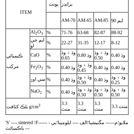
برانڊز
يونٽ
ITEM
AM-70
AM-65
AM-85
ايم 90
Al
O
%
71-76
63-68
82-87
88-92
2
3
ايم جي
%
22-27
31-35
12-17
8-12
او
وڌ ۾ وڌ
وڌ ۾ وڌ
CaO
%
0.40 وڌ
0.80 وڌ
ڪيميائي
0.65
0.50
وڌ ۾ وڌ
مرکب
Fe
O
%
0.40 وڌ
0.40 وڌ
0.40 وڌ
2
3
0.45
وڌ ۾ وڌ
وڌ ۾ وڌ
سي او
%
0.40 وڌ
0.40 وڌ
2
0.50
0.25
وڌ ۾ وڌ
وڌ ۾ وڌ
وڌ ۾ وڌ
NaO
%
0.40 وڌ
2
0.50
0.50
0.50
3.3
3.3
3.3
3
3.3 منٽ
بلڪ کثافت g/cm
منٽ
منٽ
منٽ
'S' ---- sintered ؛F------ ملايو؛م------ مگنيشيا؛الف ---- ايلومينا؛بي -
--- باڪسائٽ