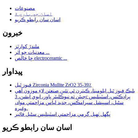
مصنوعات
اسان جي باري ۾
اسان سان رابطو ڪريو
خبرون
ملندڙ کوارٽز
معدنيات جو اثر ...
ڇا خالص electroceramic ...
پيداوار
فيوز ٿيل Zirconia Mullite ZrO2 35-39٪
بليڪ فيوز ٿيل ايلومينا، ڪيترن ئي نئين صنعتن لاءِ موزون آهي
جيئن ته نيوڪليئر پاور، ايوي ايشن، 3c پراڊڪٽس، اسٽينلیس
سٹیل، اسپيشل سيرامڪس، جديد لباس مزاحمتي مواد،
وغيره.
پگھل ٺهيل گرمي مزاحمتي اسٽينلیس سٹیل فائبر
اسان سان رابطو ڪريو