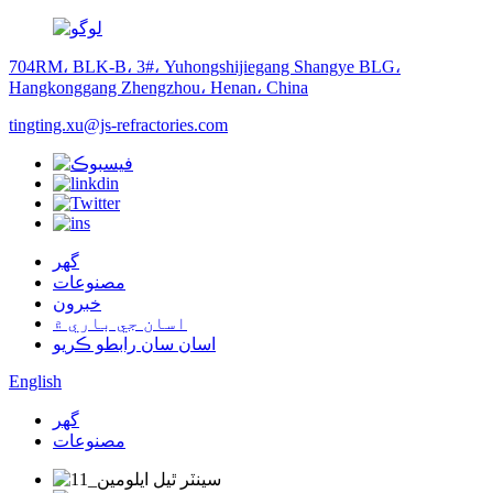
704RM، BLK-B، 3#، Yuhongshijiegang Shangye BLG،
Hangkonggang Zhengzhou، Henan، China
tingting.xu@js-refractories.com
گهر
مصنوعات
خبرون
اسان جي باري ۾
اسان سان رابطو ڪريو
English
گهر
مصنوعات