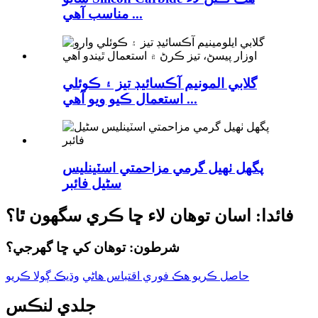
مناسب آهي ...
گلابي المونيم آڪسائيڊ تيز ۽ ڪوئلي
استعمال ڪيو ويو آهي ...
پگھل ٺهيل گرمي مزاحمتي اسٽينلیس
سٹیل فائبر
فائدا: اسان توهان لاء ڇا ڪري سگهون ٿا؟
شرطون: توهان کي ڇا گهرجي؟
حاصل ڪريو هڪ فوري اقتباس هاڻي
وڌيڪ ڳولا ڪريو
جلدي لنڪس