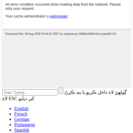
ڳولهڻ لاءِ داخل ڪريو يا بند ڪرڻ
لاءِ ESC کي دٻايو
English
French
German
Portuguese
Spanish