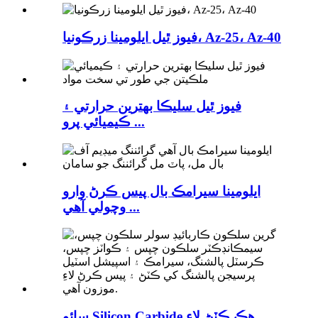
فيوز ٿيل ايلومينا زرڪونيا، Az-25، Az-40
فيوز ٿيل سليڪا بهترين حرارتي ۽
ڪيميائي پرو ...
ايلومينا سيرامڪ بال پيس ڪرڻ وارو
وچولي آهي ...
سائو Silicon Carbide هڪ ڪٽڻ لاء