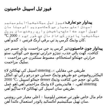
فيوز ٿيل اسپينل خاصيتون
پيداوار جو تعارف:
فيوز ٿيل ميگنيشيا-ايلومينيم
اسپنل اعلي معيار جي گھٽ-سوڊيم الومينا مان
ٺهيل آهي، هڪ اعلي-پاڪيشن واري روشني سان ڀريل
ميگنيشيا پائوڊر کي خام مال جي طور تي، ۽ 2000 ℃
کان وڌيڪ گرمي پد تي برقي آرڪ فرنس ۾ گندو آهي.
پيداوار جون خاصيتون:
تيز گرمي پد جي مزاحمت، وڏي جسم جي
کثافت، گهٽ پاڻي جذب، ننڍڙو حرارتي توسيع جي کوٽائي، سٺو
حرارتي جھٽڪو استحڪام، مضبوط سنکنرن جي مزاحمت ۽
سليگ مزاحمت.
اسپنل کي ٺهڪائڻ لاءِ sintering طريقي جي مقابلي ۾،
اليڪٽرروفيوشن جو طريقو وڌيڪ حسابن جو درجو رکي ٿو، اٽڪل
2000 °C، جيڪو اسپينل denser بڻائي ٿو، حجم جي کثافت وڌيڪ
آهي، ۽ هائيڊريشن لاءِ وڌيڪ مزاحمتي آهي.اهو عمل sintering
طريقي سان اسپنل کي ٺهڪائڻ لاء ساڳيو آهي.
خام مال خاص طور تي صنعتي ايلومينا ۽ اعلي معيار جي روشني
سان ٺهيل ميگنيشيم آڪسائيڊ پائوڊر استعمال ڪندا آهن.