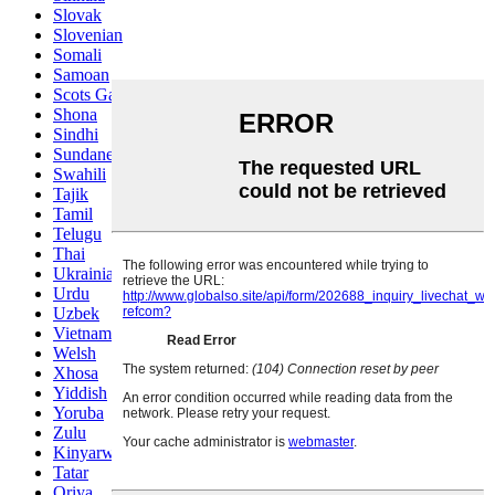
Slovak
Slovenian
Somali
Samoan
Scots Gaelic
Shona
Sindhi
Sundanese
Swahili
Tajik
Tamil
Telugu
Thai
Ukrainian
Urdu
Uzbek
Vietnamese
Welsh
Xhosa
Yiddish
Yoruba
Zulu
Kinyarwanda
Tatar
Oriya