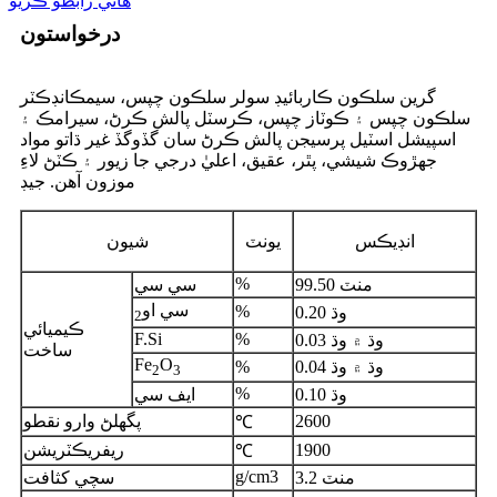
ھاڻي رابطو ڪريو
درخواستون
گرين سلڪون ڪاربائيڊ سولر سلڪون چپس، سيمڪانڊڪٽر
سلڪون چپس ۽ ڪوٽاز چپس، ڪرسٽل پالش ڪرڻ، سيرامڪ ۽
اسپيشل اسٽيل پرسيجن پالش ڪرڻ سان گڏوگڏ غير ڌاتو مواد
جهڙوڪ شيشي، پٿر، عقيق، اعليٰ درجي جا زيور ۽ ڪٽڻ لاءِ
موزون آهن. جيڊ
انڊيڪس
يونٽ
شيون
%
99.50 منٽ
سي سي
سي او
%
0.20 وڌ
2
ڪيميائي
F.Si
%
وڌ ۾ وڌ 0.03
ساخت
Fe
O
وڌ ۾ وڌ 0.04
%
2
3
%
0.10 وڌ
ايف سي
2600
پگھلڻ وارو نقطو
℃
1900
ريفريڪٽريشن
℃
g/cm3
3.2 منٽ
سچي کثافت