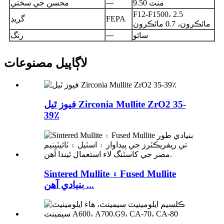
---
9.50 منٽ
محسن جي سختي
F12-F1500، 2.5
FEPA
گريڊ
مائڪرون، 0.7 مائڪرون
---
سائو
رنگ
لاڳاپيل مصنوعات
فيوز ٿيل Zirconia Mullite ZrO2 35-
39٪
Sintered Mullite ۽ Fused Mullite
بنيادي آھن ...