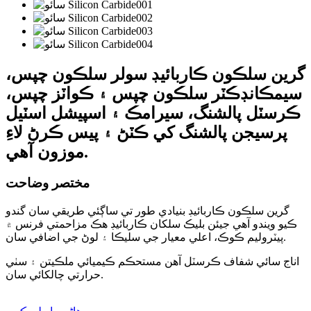
گرين سلڪون ڪاربائيڊ سولر سلڪون چپس،
سيمڪانڊڪٽر سلڪون چپس ۽ ڪواٽز چپس،
ڪرسٽل پالشنگ، سيرامڪ ۽ اسپيشل اسٽيل
پرسيجن پالشنگ کي ڪٽڻ ۽ پيس ڪرڻ لاءِ
موزون آهي.
مختصر وضاحت
گرين سلڪون ڪاربائيڊ بنيادي طور تي ساڳئي طريقي سان گندو
ڪيو ويندو آهي جيئن بليڪ سلکان ڪاربائيڊ هڪ مزاحمتي فرنس ۾
پيٽروليم ڪوڪ، اعلي معيار جي سليڪا ۽ لوڻ جي اضافي سان.
اناج سائي شفاف ڪرسٽل آهن مستحڪم ڪيميائي ملڪيتن ۽ سٺي
حرارتي چالکائي سان.