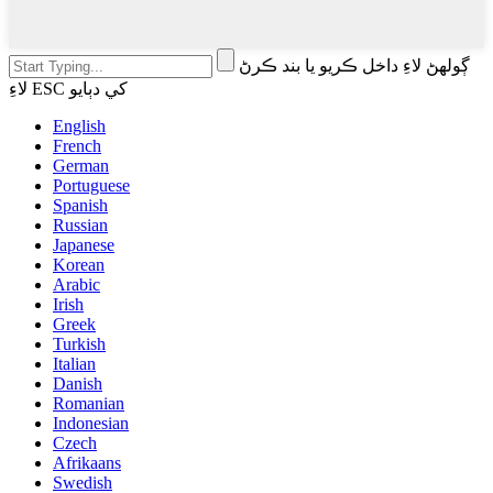
ڳولهڻ لاءِ داخل ڪريو يا بند ڪرڻ
لاءِ ESC کي دٻايو
English
French
German
Portuguese
Spanish
Russian
Japanese
Korean
Arabic
Irish
Greek
Turkish
Italian
Danish
Romanian
Indonesian
Czech
Afrikaans
Swedish