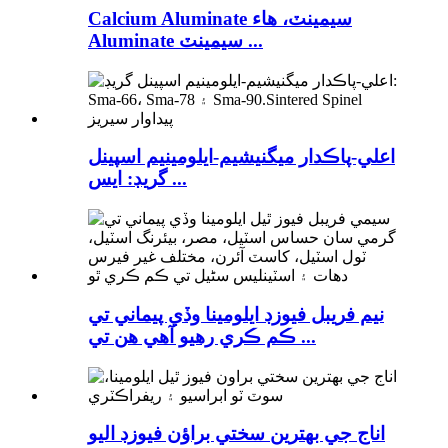
Calcium Aluminate سيمينٽ، هاء
Aluminate سيمينٽ ...
اعلي-پاڪدار ميگنيشيم-ايلومينيم اسپينل
گريڊ: ايس ...
نيم فريبل فيوزڊ ايلومينا وڏي پيماني تي
ڪم ڪري رهيو آهي هن تي ...
اناج جي بھترين سختي براؤن فيوزڊ اليو