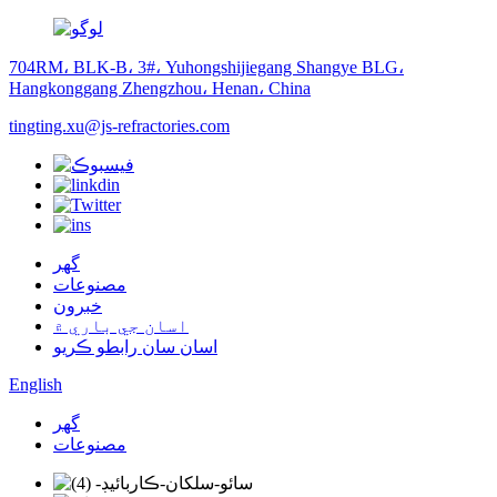
704RM، BLK-B، 3#، Yuhongshijiegang Shangye BLG،
Hangkonggang Zhengzhou، Henan، China
tingting.xu@js-refractories.com
گهر
مصنوعات
خبرون
اسان جي باري ۾
اسان سان رابطو ڪريو
English
گهر
مصنوعات