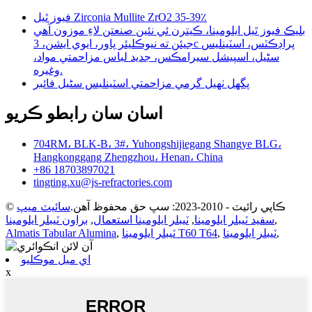
فيوز ٿيل Zirconia Mullite ZrO2 35-39٪
بليڪ فيوز ٿيل ايلومينا، ڪيترن ئي نئين صنعتن لاءِ موزون آهي
جيئن ته نيوڪليئر پاور، ايوي ايشن، 3c پراڊڪٽس، اسٽينلیس
سٹیل، اسپيشل سيرامڪس، جديد لباس مزاحمتي مواد،
وغيره.
پگھل ٺهيل گرمي مزاحمتي اسٽينلیس سٹیل فائبر
اسان سان رابطو ڪريو
704RM، BLK-B، 3#، Yuhongshijiegang Shangye BLG،
Hangkonggang Zhengzhou، Henan، China
+86 18703897021
tingting.xu@js-refractories.com
© ڪاپي رائيٽ - 2010-2023: سڀ حق محفوظ آهن.
سائيٽ ميپ
,
سفيد ٽيبلر ايلومينا
,
ٽيبلر ايلومينا استعمال
,
براون ٽيبلر ايلومينا
,
ٽيبلر ايلومينا
,
ٽيبلر ايلومينا T60 T64
,
Almatis Tabular Alumina
اي ميل موڪليو
x