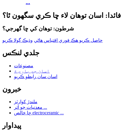
...
فائدا: اسان توهان لاء ڇا ڪري سگهون ٿا؟
شرطون: توهان کي ڇا گهرجي؟
حاصل ڪريو هڪ فوري اقتباس هاڻي
وڌيڪ ڳولا ڪريو
جلدي لنڪس
مصنوعات
اسان جي باري ۾
اسان سان رابطو ڪريو
خبرون
ملندڙ کوارٽز
معدنيات جو اثر ...
ڇا خالص electroceramic ...
پيداوار