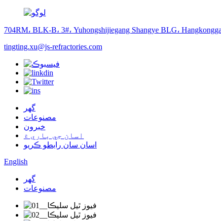
704RM، BLK-B، 3#، Yuhongshijiegang Shangye BLG، Hangkongga
tingting.xu@js-refractories.com
گهر
مصنوعات
خبرون
اسان جي باري ۾
اسان سان رابطو ڪريو
English
گهر
مصنوعات