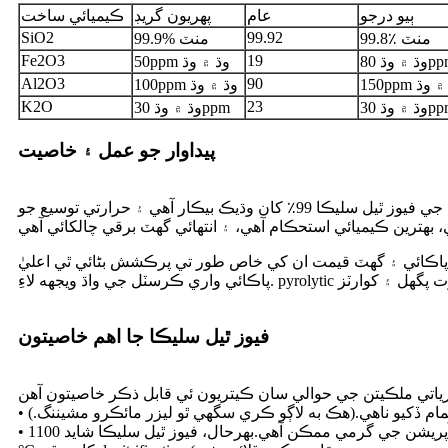
ٻيو درجو
عام
پهريون گريڊ
ڪيميائي ساخت
SiO2
99.92
99.8٪ منٽ
99.9% منٽ
Fe2O3
19
 وڌ 80ppm
50ppm وڌ ۾ وڌ
Al2O3
90
1 وڌ ۾ وڌ
100ppm وڌ ۾ وڌ
K2O
23
 وڌ 30ppm
وڌ ۾ وڌ 30ppm
پيداوار جو عمل ۽ خاصيت
فيوز ٿيل سليڪا اعلي پاڪائي سليڪا مان ٺاهيو ويو آهي، اعلي معيار کي يقيني بڻائڻ لاء منفرد فيوزن ٽيڪنالاجي استعمال ڪندي.اسان جي فيوز ٿيل سليڪا 99٪ کان وڌيڪ بيڪار آهي ۽ حرارتي توسيع جو
ليٰ پاڪائي ۽ گهٽ قيمت ان کي خاص طور تي پرڪشش بڻائي ٿي اعليٰ
فيوز ٿيل سليڪا جا اهم خاصيتون
م ڏکيو ناهي.(هڪ به لاڳو ڪري سگھي ٿو ليزر مائڪرو مشيننگ.)
• تيز شيشي جي منتقلي جي درجه حرارت کي ٻين بصري شيشي جي ڀيٽ ۾ پگھلڻ وڌيڪ ڏکيو بڻائي ٿو، پر اهو پڻ ظاهر ٿئي ٿو ته نسبتا تيز آپريشن جي گرمي ممڪن آهي.بهرحال، فيوز ٿيل سليڪا شايد 1100