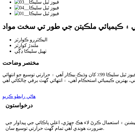
تي ۽ ڪيميائي ملڪيتن جي طور تي سخت مواد
اليڪٽررو ڪوارٽز
ملندڙ کوارٽز
ٺهيل سليڪا ڍڳي
مختصر وضاحت
فيوز ٿيل سليڪا اعلي پاڪائي سليڪا مان ٺاهيو ويو آهي، اعلي معيار کي يقيني بڻائڻ لاء منفرد فيوزن ٽيڪنالاجي استعمال ڪندي.اسان جي فيوز ٿيل سليڪا 99٪ کان وڌيڪ بيڪار آهي ۽ حرارتي توسيع جو انتهائي
ھاڻي رابطو ڪريو
درخواستون
يشنن ۾ استعمال ڪرڻ لاء هڪ جهڙي، اعلي پاڪائي جي پيداوار جي
ضرورت هوندي آهي تمام گهٽ حرارتي توسيع سان.