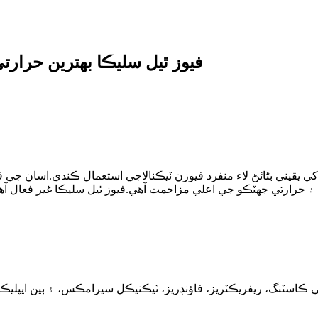
فيوز ٿيل سليڪا بهترين حرار
 ڪاسٽنگ، ريفريڪٽريز، فاؤنڊريز، ٽيڪنيڪل سيرامڪس، ۽ ٻين ايپليڪ