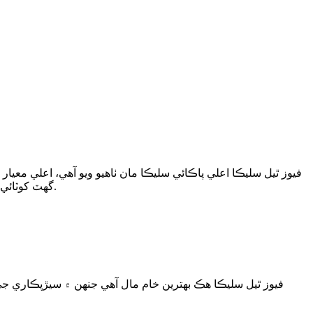
گهٽ کوٽائي ۽ حرارتي جھٽڪو جي اعلي مزاحمت آهي.فيوز ٿيل سليڪا غير فعال آهي، بهترين ڪيميائي استحڪام آهي، ۽ انتهائي گهٽ برقي چالکائي آهي.
فيوز ٿيل سليڪا هڪ بهترين خام مال آهي جنهن ۾ سيڙپڪاري جي