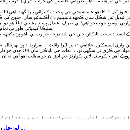
• سليڪا کيمياڻي طور تي تمام خالص ٿي سگھي ٿو، ٺاھڻ جي طريقي تي منحصر آھي (ھيٺ ڏسو).
لوز-فِل ريفرڪٽريز ايلومينا بلبل استعمال ڪيو ويندو آهي ...