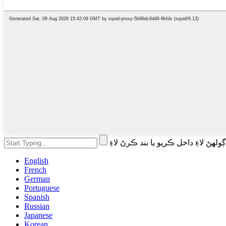
English
French
German
Portuguese
Spanish
Russian
Japanese
Korean