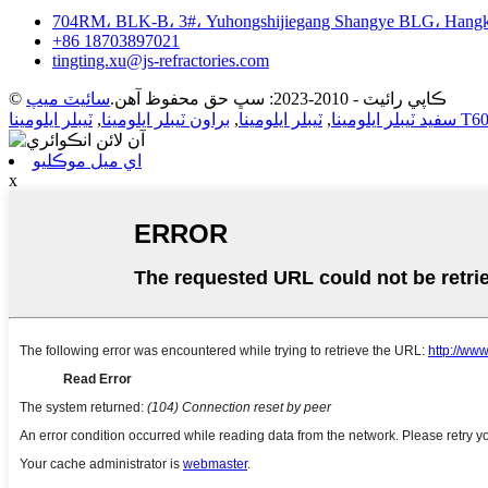
704RM، BLK-B، 3#، Yuhongshijiegang Shangye BLG، Hangk
+86 18703897021
tingting.xu@js-refractories.com
© ڪاپي رائيٽ - 2010-2023: سڀ حق محفوظ آهن.
سائيٽ ميپ
نا T60 T64
سفيد ٽيبلر ايلومينا
,
ٽيبلر ايلومينا
,
براون ٽيبلر ايلومينا
,
اي ميل موڪليو
x