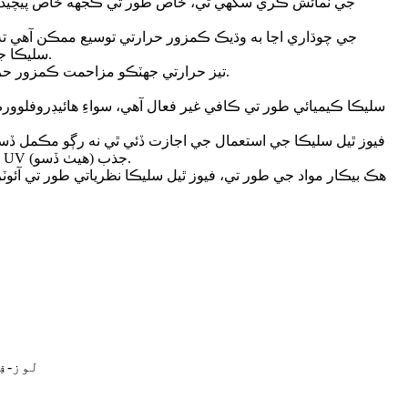
سليڪا جي تبديل ٿيل شڪل سان ڪجهه ٽائيٽينيم ڊاءِ آڪسائيڊ سان، جنهن کي ڪارننگ [4] متعارف ڪرايو ۽ الٽرا لو ايڪسپنشن گلاس سڏيو وڃي ٿو.
• تيز حرارتي جھٽڪو مزاحمت ڪمزور حرارتي توسيع جو نتيجو آهي؛اتي صرف اعتدال پسند مشيني دٻاءُ هوندو آهي جڏهن ته تيز گرمي پد جي درجه بندي تيز ٿڌي جي ڪري ٿئي ٿي.
حدن جو دارومدار مواد جي معيار تي آهي.مثال طور، مضبوط انفراريڊ جذب بينڊ OH مواد جي ڪري ٿي سگھي ٿو، ۽ دھات جي ناپاڪي مان UV جذب (هيٺ ڏسو).