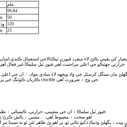
عام
99.84
50
وڌ ۾
120
50ppm
25
وڌ ۾
پگھلڻ مان سنگل کرسٽل جي واڌ ويجهه لاءِ بنيادي مواد، ۽ ان جي اع
پاڪائي واري ڪرسٽل جي واڌ ويجهه لاءِ. pyrolytic ڪاربان ڪوٽنگ جي پرت پگھل ۽ کوارٽز crucible جي وچ ۾ ضرورت آهي.
فيوز ٿيل سليڪا ۾ ان جي مشيني، حرارتي، ڪيميائي ۽ نظرياتي ملڪيتن جي حوالي سان ڪيتريون ئي قابل ذڪر خاصيتون آهن:
• اهو سخت ۽ مضبوط آهي، ۽ مشين ۽ پالش ڪرڻ تما