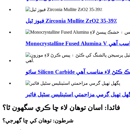
فيوز ٿيل Zirconia Mullite ZrO2 35-39٪
ھل ٺهيل گرمي مزاحمتي اسٽينلیس سٹیل فائبر
فائدا: اسان توهان لاء ڇا ڪري سگهون ٿا؟
شرطون: توهان کي ڇا گهرجي؟