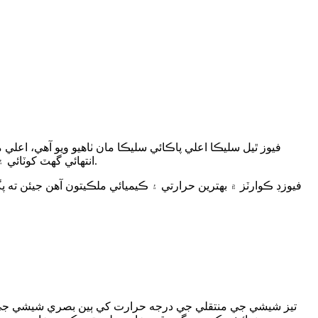
انتهائي گهٽ کوٽائي ۽ حرارتي جھٽڪو جي اعلي مزاحمت آهي.فيوز ٿيل سليڪا غير فعال آهي، بهترين ڪيميائي استحڪام آهي، ۽ انتهائي گهٽ برقي چالکائي آهي.
فيوزڊ ڪوارٽز ۾ بهترين حرارتي ۽ ڪيميائي ملڪيتون آهن جيئن ته 