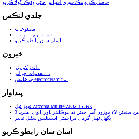
حاصل ڪريو هڪ فوري اقتباس هاڻي
وڌيڪ ڳولا ڪريو
جلدي لنڪس
مصنوعات
اسان جي باري ۾
اسان سان رابطو ڪريو
خبرون
ملندڙ کوارٽز
معدنيات جو اثر ...
ڇا خالص electroceramic ...
پيداوار
فيوز ٿيل Zirconia Mullite ZrO2 35-39٪
پگھل ٺهيل گرمي مزاحمتي اسٽينلیس سٹیل فائبر
اسان سان رابطو ڪريو