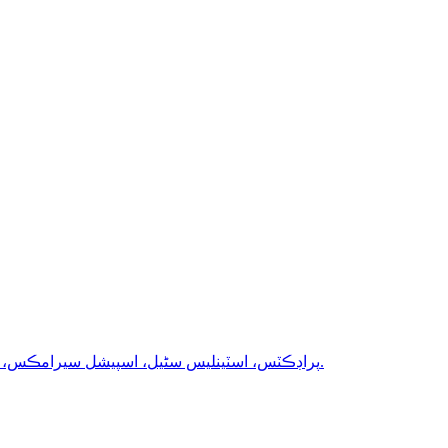
بليڪ فيوز ٿيل ايلومينا، ڪيترن ئي نئين صنعتن لاءِ موزون آهي جيئن ته نيوڪليئر پاور، ايوي ايشن، 3c پراڊڪٽس، اسٽينلیس سٹیل، اسپيشل سيرامڪس، جديد لباس مزاحمتي مواد، وغيره.