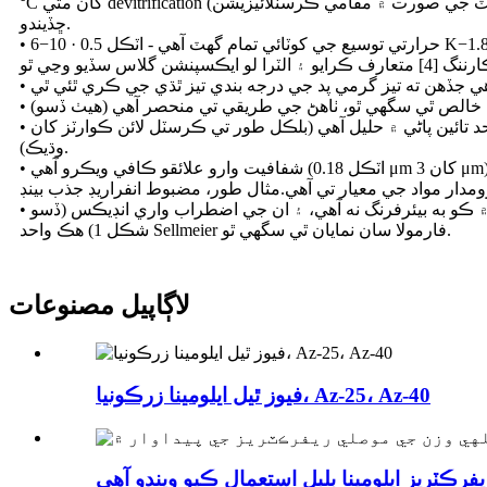
°C کان مٿي devitrification (ڪرسٽوبلائٽ جي صورت ۾ مقامي ڪرسٽلائيزيشن) جي نمائش ڪري سگهي ٿي، خاص طور تي ڪجهه خاص پيچيدگين جي اثر هيٺ، ۽ اهو نظرياتي خاصيتن کي خراب ڪري
ڇڏيندو.
• حرارتي توسيع جي کوٽائي تمام گهٽ آهي - اٽڪل 0.5 · 10−6 K−1.اهو عام شيشي جي ڀيٽ ۾ ڪيترائي ڀيرا گهٽ آهي.10−8 K−1 جي چوڌاري اڃا به وڌيڪ ڪمزور حرارتي توسيع ممڪن آهي ته فيوز ٿيل
• سليڪا ڪيميائي طور تي ڪافي غير فعال آهي، سواءِ هائيڊروفلوورڪ ايسڊ ۽ سخت الڪائن حلن جي.بلند درجه حرارت تي، اهو پڻ ڪجهه حد تائين پاڻي ۾ حليل آهي (بلڪل طور تي ڪرسٽل لائن ڪوارٽز کان
وڌيڪ).
• شفافيت وارو علائقو ڪافي ويڪرو آهي (اٽڪل 0.18 μm کان 3 μm)، فيوز ٿيل سليڪا جي استعمال جي اجازت ڏئي ٿي نه رڳو مڪمل ڏسڻ واري اسپيڪٽرل علائقي ۾، پر الٽرا وائلٽ ۽ انفراريڊ ۾ پڻ.بهرحال،
• هڪ بيڪار مواد جي طور تي، فيوز ٿيل سليڪا نظرياتي طور تي آئوٽروپڪ آهي - ڪرسٽل لائن ڪوارٽز جي ابتڙ.ان جو مطلب اهو آهي ته ان ۾ ڪو به بيئرفرنگ نه آهي، ۽ ان جي اضطراب واري انڊيڪس (ڏسو
شڪل 1) هڪ واحد Sellmeier فارمولا سان نمايان ٿي سگهي ٿو.
لاڳاپيل مصنوعات
فيوز ٿيل ايلومينا زرڪونيا، Az-25، Az-40