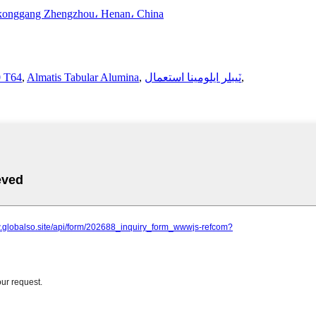
onggang Zhengzhou، Henan، China
,
ٽيبلر ايلومينا استعمال
,
Almatis Tabular Alumina
,
ٽيبلر ايلومي