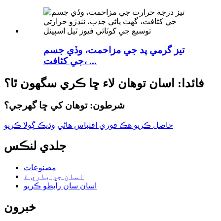
تيز گرمي پد جي مزاحمت، وڏي جسم
جي کثافت، ...
فائدا: اسان توهان لاء ڇا ڪري سگهون ٿا؟
شرطون: توهان کي ڇا گهرجي؟
حاصل ڪريو هڪ فوري اقتباس هاڻي
وڌيڪ ڳولا ڪريو
جلدي لنڪس
مصنوعات
اسان جي باري ۾
اسان سان رابطو ڪريو
خبرون