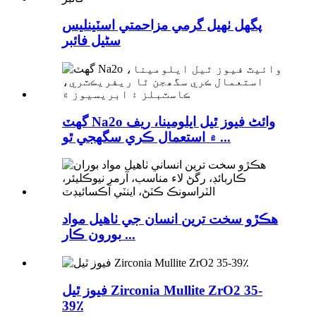
پگھل ٺهيل گرمي مزاحمتي اسٽينلیس
سٹیل فائبر
گھٽ Na2o وائٹ فيوز ٿيل ايلومينا، ريف
۾ استعمال ڪري سگھجي ٿو ...
ھڪڙو سخت ترين انسان جي ٺاھيل مواد
بورون ڪار ...
فيوز ٿيل Zirconia Mullite ZrO2 35-
39٪