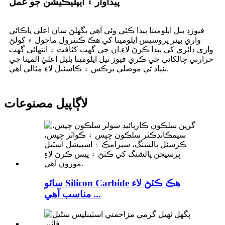
پيداوار ۽ ايپليڪيشن جو عمل
فيوزڊ ببل ايلومينا پيدا ڪئي وئي آهي پگھلڻ سان اعلي پاڪائي
واري بيئر پروسيس ايلومينا کي هڪ ڪنٽرول ماحول ۾ کولڻ
واري دائري کي پيدا ڪرڻ لاءِ.ان جي گهٽ کثافت ۽ انتهائي گهٽ
حرارتي چالکائي جي ڪري فيوز ٿيل ايلومينا بلبل اعليٰ المينا جي
بنياد تي موصلي برڪس ۽ ڪاسٽبل لاءِ مثالي آهي.
لاڳاپيل مصنوعات
سائو Silicon Carbide هڪ ڪٽڻ لاء
مناسب آهي ...