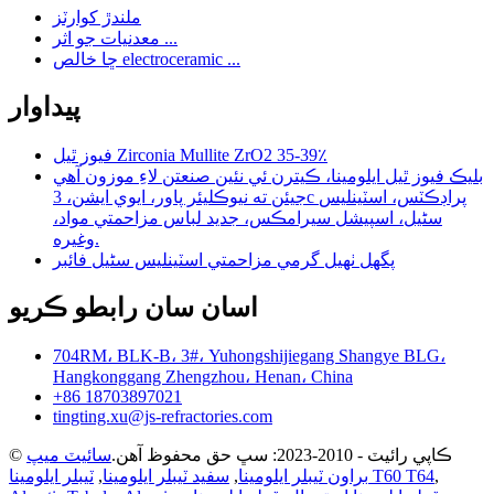
ملندڙ کوارٽز
معدنيات جو اثر ...
ڇا خالص electroceramic ...
پيداوار
فيوز ٿيل Zirconia Mullite ZrO2 35-39٪
بليڪ فيوز ٿيل ايلومينا، ڪيترن ئي نئين صنعتن لاءِ موزون آهي
جيئن ته نيوڪليئر پاور، ايوي ايشن، 3c پراڊڪٽس، اسٽينلیس
سٹیل، اسپيشل سيرامڪس، جديد لباس مزاحمتي مواد،
وغيره.
پگھل ٺهيل گرمي مزاحمتي اسٽينلیس سٹیل فائبر
اسان سان رابطو ڪريو
704RM، BLK-B، 3#، Yuhongshijiegang Shangye BLG،
Hangkonggang Zhengzhou، Henan، China
+86 18703897021
tingting.xu@js-refractories.com
© ڪاپي رائيٽ - 2010-2023: سڀ حق محفوظ آهن.
سائيٽ ميپ
,
ٽيبلر ايلومينا T60 T64
براون ٽيبلر ايلومينا
,
سفيد ٽيبلر ايلومينا
,