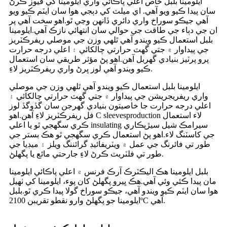
ايلومينا بلبل خاص اعلي پاڪائي واري ايلومينا کي فيوز ڪرڻ
سان پيدا ڪيو ويو آهي. اي ميلٽ کي دٻجي هوا سان ايٽم ڪيو ويو
آهي جيڪو سوراخ واري دائري ڏانهن وڃي ٿو.اهو سخت آهي پر
ان جي دٻاء جي طاقت جي حوالي سان انتهائي نازڪ آهي.ايلومينا
بلبل استعمال ڪيو ويندو آهي ٿلهي وزن جي موصلي ريفرڪٽريز
جي پيداوار ۾ جتي گهٽ حرارتي چالکائي ۽ اعلي درجه حرارت
پرو پرٽيز بنيادي گهربل آهن.اهو پڻ مؤثر طريقي سان استعمال
ڪيو ويندو آهي لوز ڀرڻ واري ريفرڪٽريز لاءِ.
ايلومينا بلبل استعمال ڪيو ويندو آهي ٿلهي وزن جي موصلي
واري ريفريجريشن جي پيداوار ۾ جتي گهٽ حرارتي چالکائي ۽
اعلي درجه حرارت جا خاصيتون بنيادي گهرجن سان گڏوگڏ لوز
فل ريفرڪٽريز لاءِ آهن.اهو C sleevesproduction لاء استعمال
ڪري سگهجي ٿو يا اعلي insulating سيرامڪ شيل سيڙپڪاري
جي کاسٽنگ لاء.اهو پڻ استعمال ڪري سگهجي ٿو هڪ بستر جي
طور تي فائرنگ جي عمل ۾ ويٽريفائيڊ گرائننگ ويلز ۽ ميڊيا جي
طور تي فلٽريٽ ڪرڻ لاءِ جارحتي مائع يا پگھلڻ.
بلبل ايلومينا هڪ ​​اليڪٽرڪ آرڪ فرنس ۾ اعلي پاڪائي ايلومينا
مان پيدا ڪئي وئي آهي.هڪ ڀيرو پگھلڻ کان پوء، ايلومينا کي ٺهيل
هوا سان ايٽم ڪيو ويندو آهي، جيڪو سوراخ گولا پيدا ڪري ٿو.بلبل
ايلومينا جو پگھلڻ وارو نقطو تقريبن 2100ºC آهي.