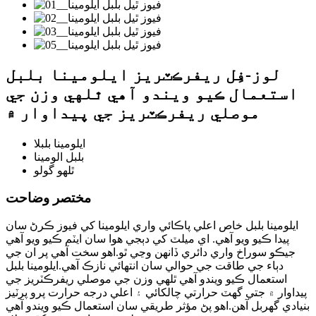
لوز-فِل ريفرڪٽريز ايلومينا بلبل
استعمال ڪيو ويندو آهي ٿلهي وزن جي
موصلي ريفرڪٽريز جي پيداوار ۾
ايلومينا بلبلا
بلبل الومينا
ٿلهو گولو
مختصر وضاحت
ايلومينا بلبل خاص اعلي پاڪائي واري ايلومينا کي فيوز ڪرڻ سان
پيدا ڪيو ويو آهي. اي ميلٽ کي دٻجي هوا سان ايٽم ڪيو ويو آهي
جيڪو سوراخ واري دائري ڏانهن وڃي ٿو.اهو سخت آهي پر ان جي
دٻاء جي طاقت جي حوالي سان انتهائي نازڪ آهي.ايلومينا بلبل
استعمال ڪيو ويندو آهي ٿلهي وزن جي موصلي ريفرڪٽريز جي
پيداوار ۾ جتي گهٽ حرارتي چالکائي ۽ اعلي درجه حرارت پرو پرٽيز
بنيادي گهربل آهن.اهو پڻ مؤثر طريقي سان استعمال ڪيو ويندو آهي