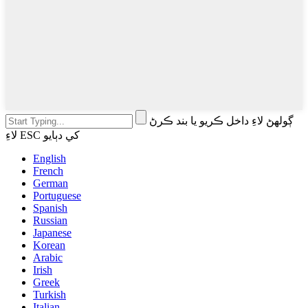
ڳولهڻ لاءِ داخل ڪريو يا بند ڪرڻ
لاءِ ESC کي دٻايو
English
French
German
Portuguese
Spanish
Russian
Japanese
Korean
Arabic
Irish
Greek
Turkish
Italian