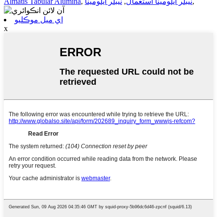
,
ٽيبلر ايلومينا استعمال
,
ٽيبلر ايلومينا
,
Almatis Tabular Alumina
اي ميل موڪليو
x