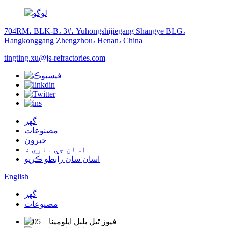
704RM، BLK-B، 3#، Yuhongshijiegang Shangye BLG،
Hangkonggang Zhengzhou، Henan، China
tingting.xu@js-refractories.com
گهر
مصنوعات
خبرون
اسان جي باري ۾
اسان سان رابطو ڪريو
English
گهر
مصنوعات